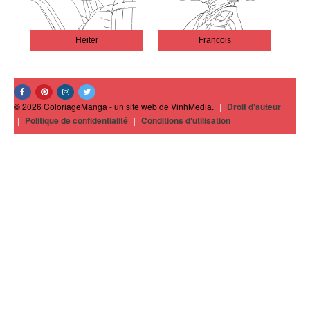
Heiter
Francois
© 2026 ColoriageManga - un site web de VinhMedia.
|
Droit d'auteur
|
Politique de confidentialité
|
Conditions d'utilisation