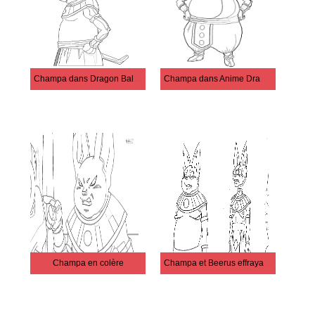
Champa dans Dragon Ball Super
Champa dans Anime Dragon Ball Super
Champa en colère
Champa et Beerus effrayants