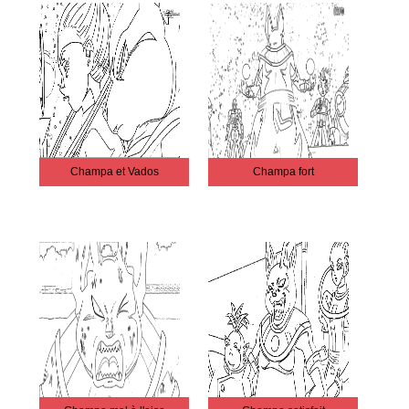
Champa et Vados
Champa fort