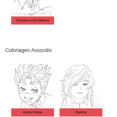
Champa contre Beerus
Coloriages Associés
Koichi Hirose
Flamme