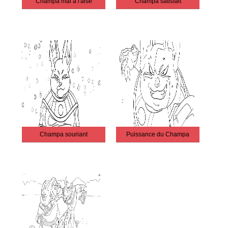
Champa mal à l'aise
Champa satisfait
Champa souriant
Puissance du Champa