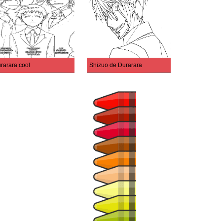
rarara cool
Shizuo de Durarara