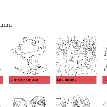
arara
Chibi Celty Sturluson
Durarara drôle
Pe