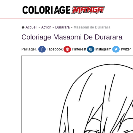
Recherche
Accueil
»
Action
»
Durarara
»
Masaomi de Durarara
Coloriage Masaomi De Durarara
Partager:
Facebook
Pinterest
Instagram
Twitter