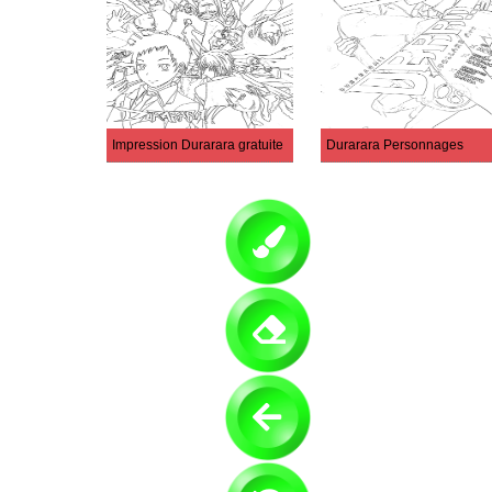
Impression Durarara gratuite
Durarara Personnages