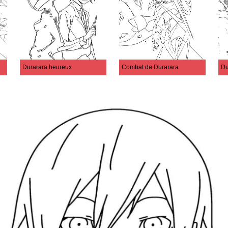
Durarara heureux
Combat de Durarara
Du