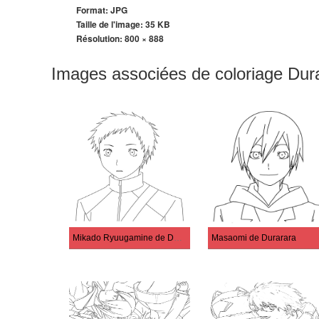
Format: JPG
Taille de l'image: 35 KB
Résolution:
800 × 888
Images associées de coloriage Dur
Mikado Ryuugamine de Durarara
Masaomi de Durarara