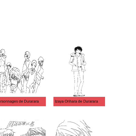
rsonnages de Durarara
Izaya Orihara de Durarara