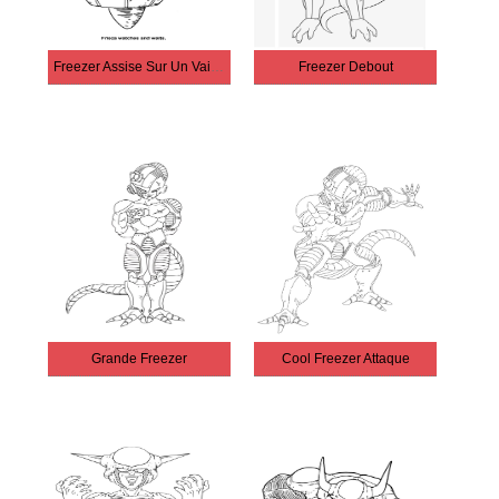
Freezer Assise Sur Un Vaisseau Spatial
Freezer Debout
Grande Freezer
Cool Freezer Attaque