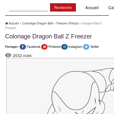
Recherche:
Accueil
Ca
Accueil
»
Coloriage Dragon Ball
»
Freezer (Frieza)
»
Dragon Ball Z
Freezer
Coloriage Dragon Ball Z Freezer
Partager:
Facebook
Pinterest
Instagram
Twitter
2032 vues