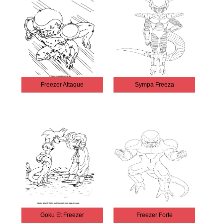
Freezer Attaque
Sympa Freeza
Goku Et Freezer
Freezer Forte