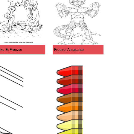
ku Et Freezer
Freezer Amusante