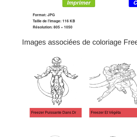
Imprimer
C
Format: JPG
Taille de l'image: 116 KB
Résolution:
805 × 1050
Images associées de coloriage Free
Freezer Puissante Dans Dragon Ball Z
Freezer Et Végéta