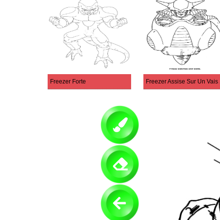
Freezer Forte
Freezer Assi