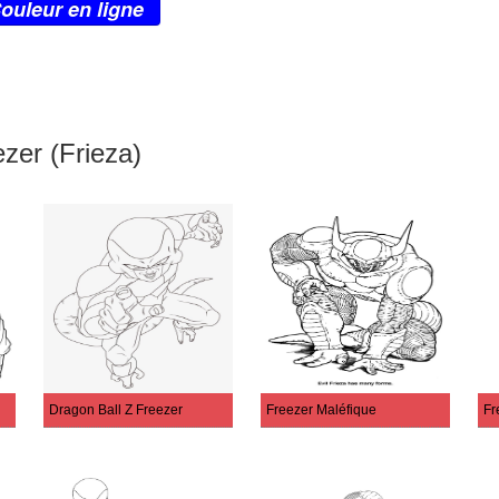
ouleur en ligne
zer (Frieza)
Dragon Ball Z Freezer
Freezer Maléfique
Fr