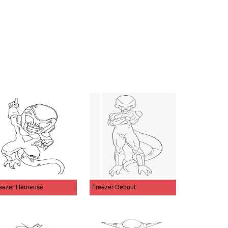
eezer Heureuse
Freezer Debout