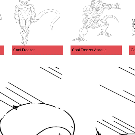
se Sur Un Vaisseau Spatial
Cool Freezer
Cool Freezer Attaque
Go