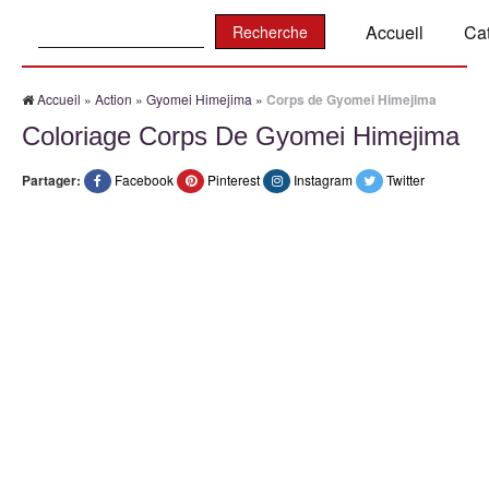
Recherche:
Accueil
Ca
Accueil
»
Action
»
Gyomei Himejima
»
Corps de Gyomei Himejima
Coloriage Corps De Gyomei Himejima
Partager:
Facebook
Pinterest
Instagram
Twitter