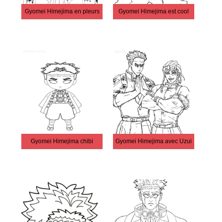
Gyomei Himejima en pleurs
Gyomei Himejima est cool
Gyomei Himejima chibi
Gyomei Himejima avec Uzui