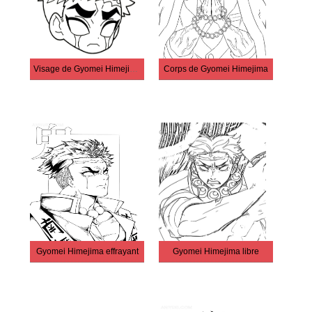
Visage de Gyomei Himejima Chibi
Corps de Gyomei Himejima
Gyomei Himejima effrayant
Gyomei Himejima libre