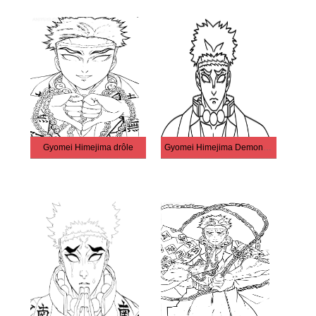
Gyomei Himejima drôle
Gyomei Himejima Demon Slayer