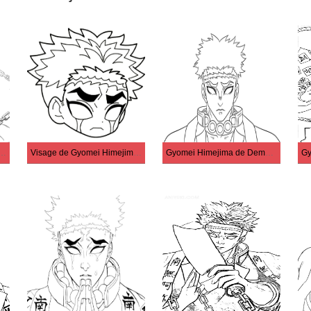
e de Gyomei Himejima
Visage de Gyomei Himejima Chibi
Gyomei Himejima de Demon Slayer
Gy