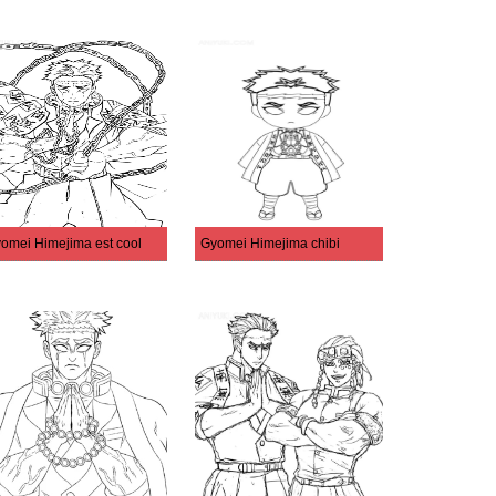
omei Himejima est cool
Gyomei Himejima chibi