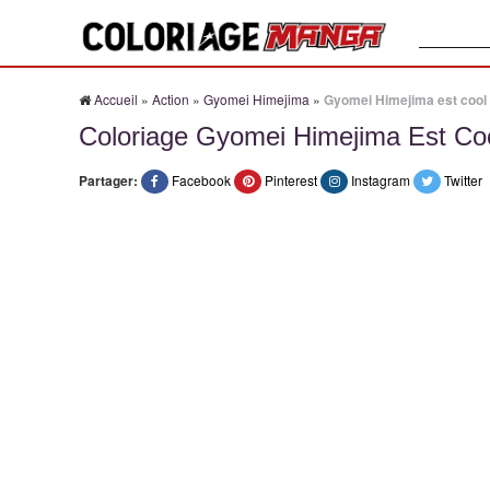
Recherche
Accueil
»
Action
»
Gyomei Himejima
»
Gyomei Himejima est cool
Coloriage Gyomei Himejima Est Co
Partager:
Facebook
Pinterest
Instagram
Twitter