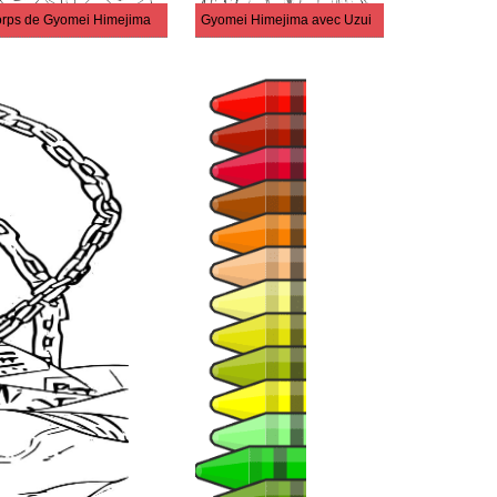
rps de Gyomei Himejima
Gyomei Himejima avec Uzui