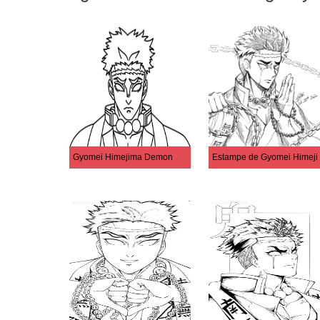
Gyomei Himejima Demon Slayer
Estamp