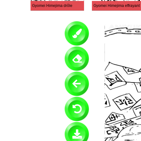
Gyomei Himejima drôle
Gyomei Himejima effrayant