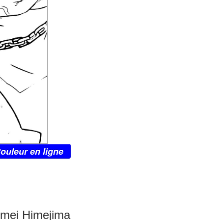
ouleur en ligne
omei Himejima