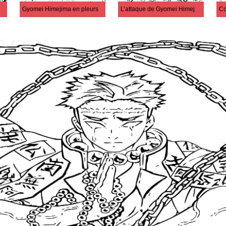
Gyomei Himejima en pleurs
L’attaque de Gyomei Himejima
Co