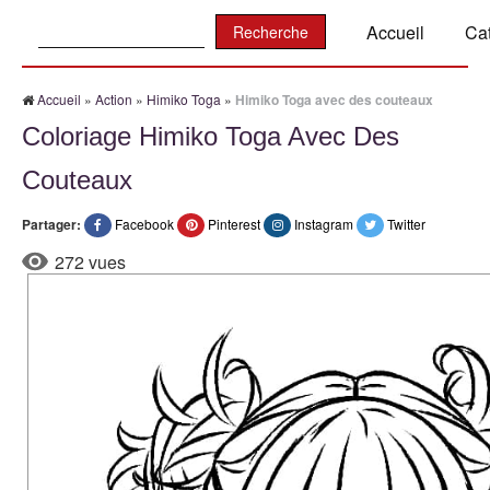
Recherche:
Accueil
Ca
Accueil
»
Action
»
Himiko Toga
»
Himiko Toga avec des couteaux
Coloriage Himiko Toga Avec Des
Couteaux
Partager:
Facebook
Pinterest
Instagram
Twitter
272 vues