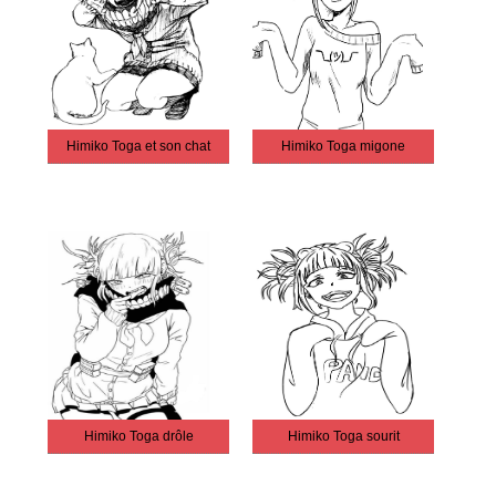
Himiko Toga et son chat
Himiko Toga migone
Himiko Toga drôle
Himiko Toga sourit