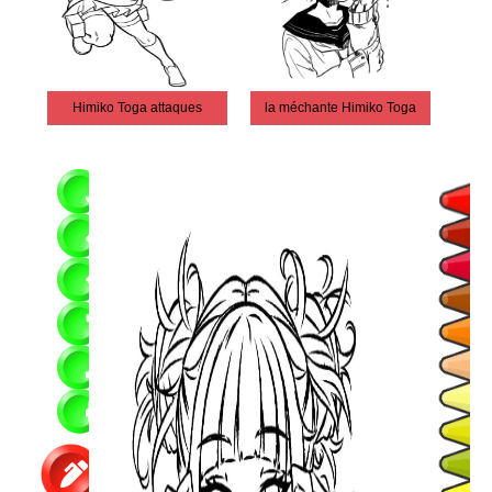
Himiko Toga attaques
la méchante Himiko Toga