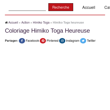
Recherche:
Accueil
Ca
Accueil
»
Action
»
Himiko Toga
»
Himiko Toga heureuse
Coloriage Himiko Toga Heureuse
Partager:
Facebook
Pinterest
Instagram
Twitter