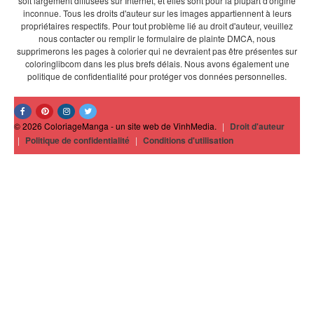
soit largement diffusées sur Internet, et elles sont pour la plupart d'origine
inconnue. Tous les droits d'auteur sur les images appartiennent à leurs
propriétaires respectifs. Pour tout problème lié au droit d'auteur, veuillez
nous contacter ou remplir le formulaire de plainte DMCA, nous
supprimerons les pages à colorier qui ne devraient pas être présentes sur
coloringlibcom dans les plus brefs délais. Nous avons également une
politique de confidentialité pour protéger vos données personnelles.
© 2026 ColoriageManga - un site web de VinhMedia.
|
Droit d'auteur
|
Politique de confidentialité
|
Conditions d'utilisation