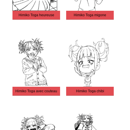
Himiko Toga heureuse
Himiko Toga migone
Himiko Toga avec couteau
Himiko Toga chibi