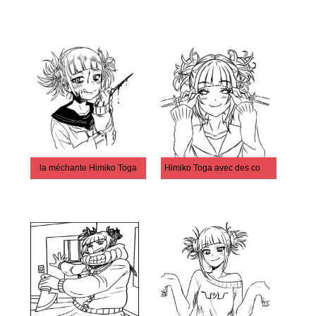
la méchante Himiko Toga
Himiko Toga avec des couteaux