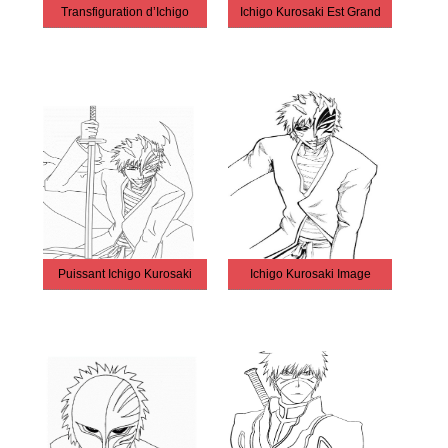
Transfiguration d’Ichigo
Ichigo Kurosaki Est Grand
Puissant Ichigo Kurosaki
Ichigo Kurosaki Image