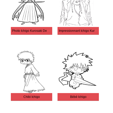
Photo Ichigo Kurosaki De Haute Qualité
Impressionnant Ichigo Kurosaki
Chibi Ichigo
Bébé Ichigo