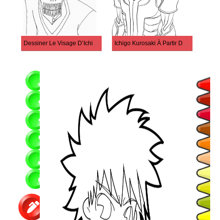
Dessiner Le Visage D’Ichigo
Ichigo Kurosaki À Partir De Bleach