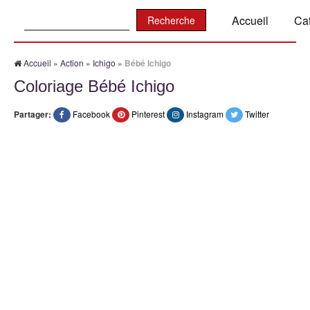
Recherche:
Accueil
Ca
Accueil
»
Action
»
Ichigo
»
Bébé Ichigo
Coloriage Bébé Ichigo
Partager:
Facebook
Pinterest
Instagram
Twitter