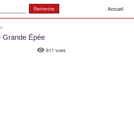
:
Accueil
ée
ne Grande Épée
811 vues