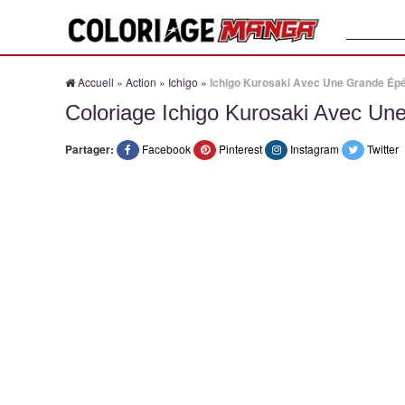
Recherche
Accueil
»
Action
»
Ichigo
»
Ichigo Kurosaki Avec Une Grande Ép
Coloriage Ichigo Kurosaki Avec U
Partager:
Facebook
Pinterest
Instagram
Twitter