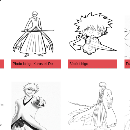
ande Épée
Photo Ichigo Kurosaki De Haute Qualité
Bébé Ichigo
Pu