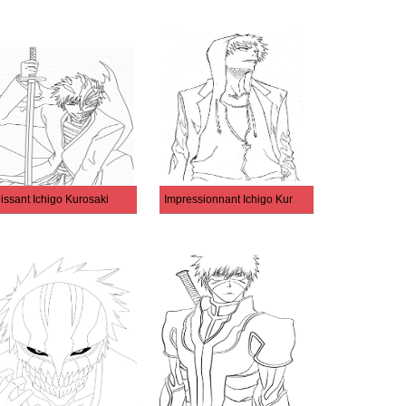
issant Ichigo Kurosaki
Impressionnant Ichigo Kurosaki