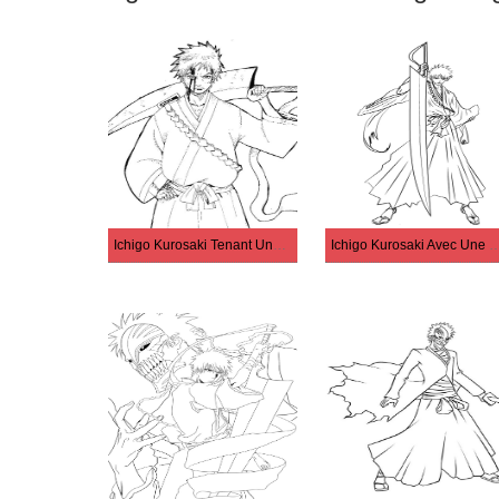
Ichigo Kurosaki Tenant Une Épée
Ichigo Kurosaki Avec Une Gr