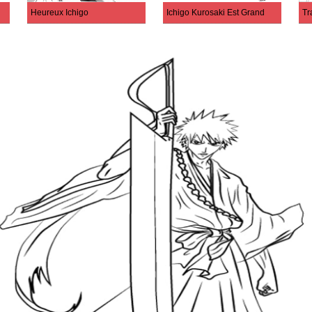
Heureux Ichigo
Ichigo Kurosaki Est Grand
Tr