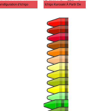
ansfiguration d’Ichigo
Ichigo Kurosaki À Partir De Bleach