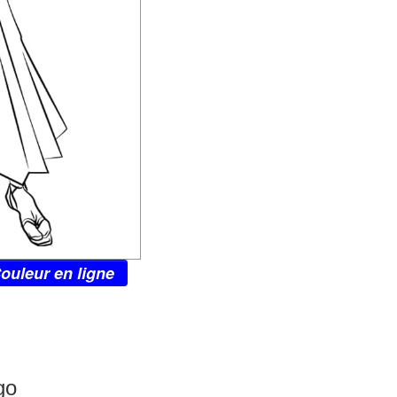
ouleur en ligne
go