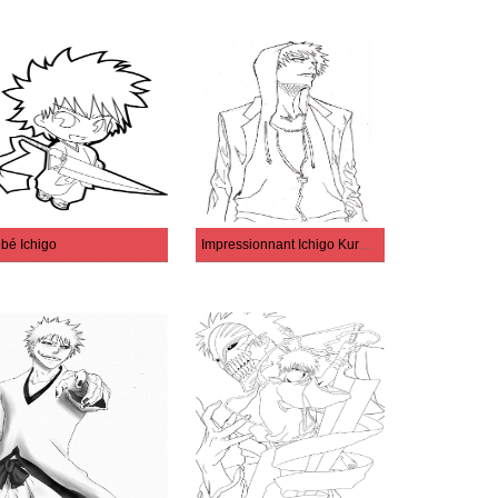
bé Ichigo
Impressionnant Ichigo Kurosaki