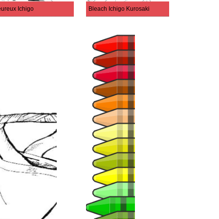
ureux Ichigo
Bleach Ichigo Kurosaki