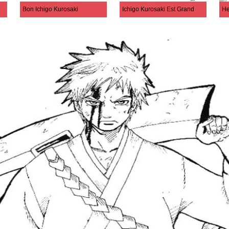
Bon Ichigo Kurosaki
Ichigo Kurosaki Est Grand
He