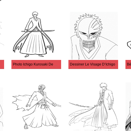
Photo Ichigo Kurosaki De Haute Qualité
Dessiner Le Visage D’Ichigo
Bé