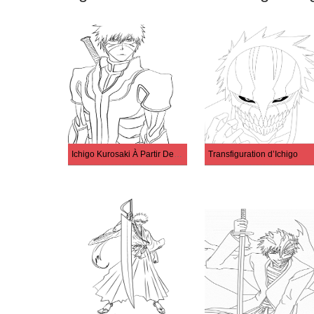
Ichigo Kurosaki À Partir De Bleach
Transfiguration d’Ichigo