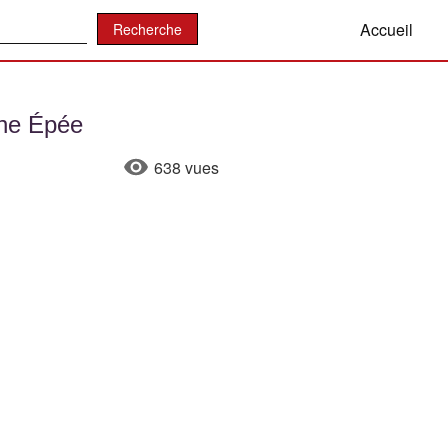
:
Accueil
Une Épée
638 vues