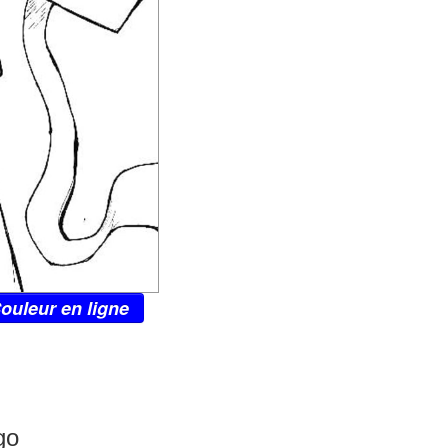
ouleur en ligne
go