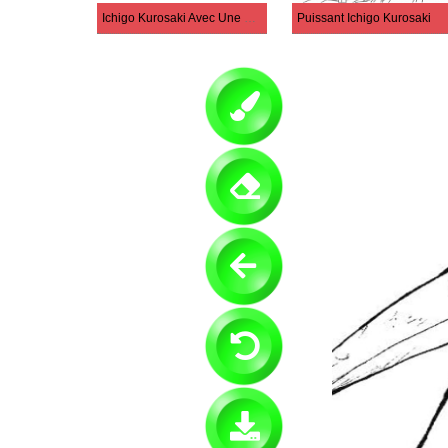
Ichigo Kurosaki Avec Une Grande Épée
Puissant Ichigo Kurosaki