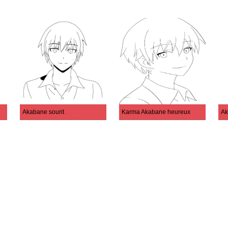
Akabane sourit
Karma Akabane heureux