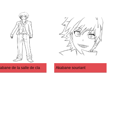
Akabane de la salle de classe des assassinats
Akabane souriant