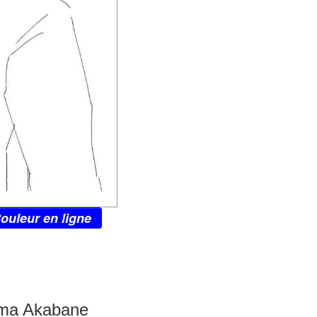
ouleur en ligne
rma Akabane