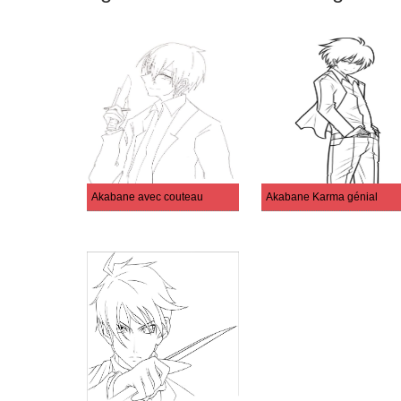
Akabane avec couteau
Akabane Karma génial