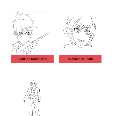
Akabane Karma cool
Akabane souriant