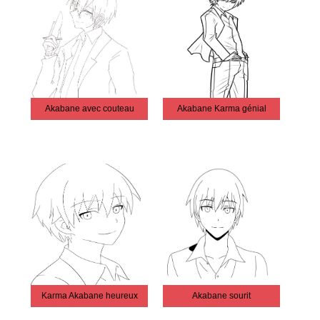
Akabane avec couteau
Akabane Karma génial
Karma Akabane heureux
Akabane sourit