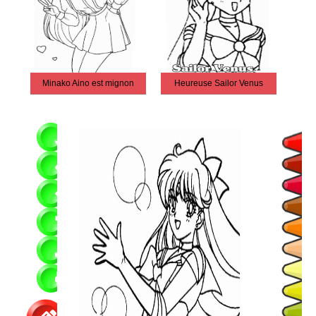
Minako Aino est mignon
Heureuse Sailor Venus