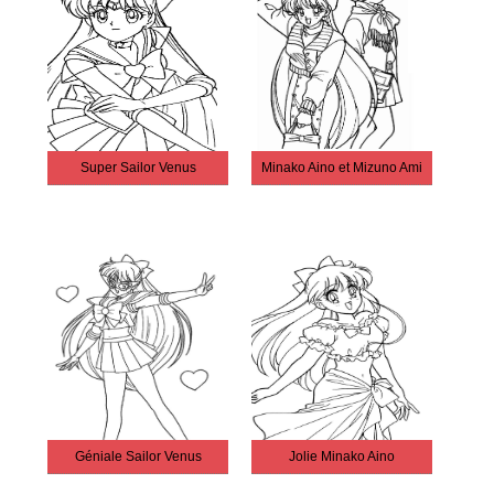
Super Sailor Venus
Minako Aino et Mizuno Ami
Géniale Sailor Venus
Jolie Minako Aino