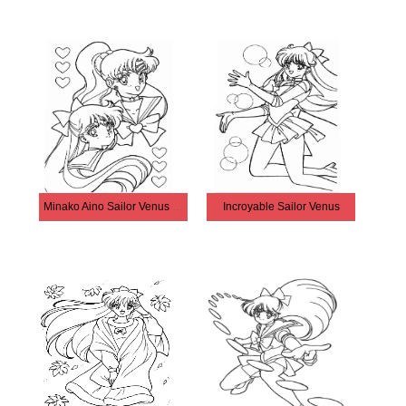
Minako Aino Sailor Venus gratuite
Incroyable Sailor Venus