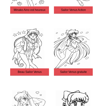
Minako Aino est heureux
Sailor Venus Action
Beau Sailor Venus
Sailor Venus gratuite