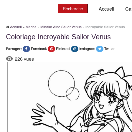
Recherche:
Accueil
Ca
Accueil
»
Mécha
»
Minako Aino Sailor Venus
»
Incroyable Sailor Venus
Coloriage Incroyable Sailor Venus
Partager:
Facebook
Pinterest
Instagram
Twitter
226 vues