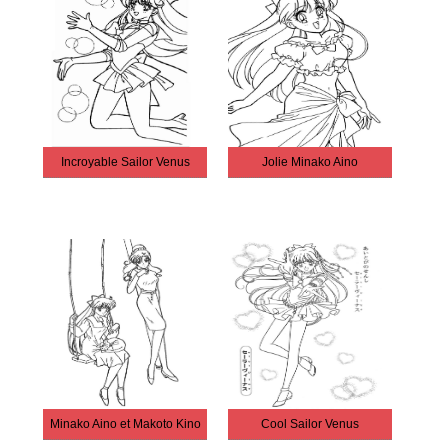
Incroyable Sailor Venus
Jolie Minako Aino
Minako Aino et Makoto Kino
Cool Sailor Venus