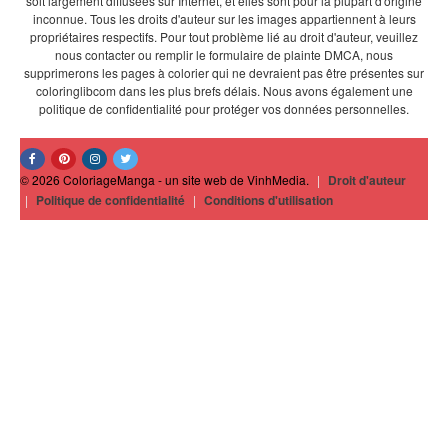
soit largement diffusées sur Internet, et elles sont pour la plupart d'origine
inconnue. Tous les droits d'auteur sur les images appartiennent à leurs
propriétaires respectifs. Pour tout problème lié au droit d'auteur, veuillez
nous contacter ou remplir le formulaire de plainte DMCA, nous
supprimerons les pages à colorier qui ne devraient pas être présentes sur
coloringlibcom dans les plus brefs délais. Nous avons également une
politique de confidentialité pour protéger vos données personnelles.
© 2026 ColoriageManga - un site web de VinhMedia.
|
Droit d'auteur
|
Politique de confidentialité
|
Conditions d'utilisation