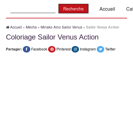
Recherche:
Accueil
Ca
Accueil
»
Mécha
»
Minako Aino Sailor Venus
»
Sailor Venus Action
Coloriage Sailor Venus Action
Partager:
Facebook
Pinterest
Instagram
Twitter