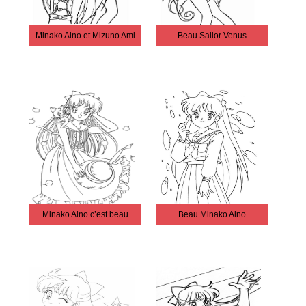
Minako Aino et Mizuno Ami
Beau Sailor Venus
Minako Aino c’est beau
Beau Minako Aino