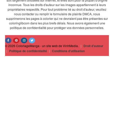
soit largement diffusées sur Internet, et elles sont pour la plupart d'origine
inconnue. Tous les droits d'auteur sur les images appartiennent à leurs
propriétaires respectifs. Pour tout problème lié au droit d'auteur, veuillez
nous contacter ou remplir le formulaire de plainte DMCA, nous
supprimerons les pages à colorier qui ne devraient pas être présentes sur
coloringlibcom dans les plus brefs délais. Nous avons également une
politique de confidentialité pour protéger vos données personnelles.
© 2026 ColoriageManga - un site web de VinhMedia.
|
Droit d'auteur
|
Politique de confidentialité
|
Conditions d'utilisation