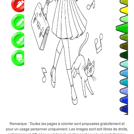
Remarque : Toutes les pages à colorier sont proposées gratuitement et
pour un usage personnel uniquement. Les images sont soit libres de droits,