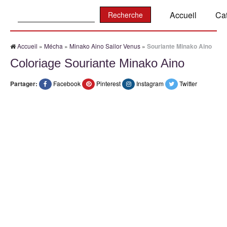
Recherche:
Accueil
Ca
Accueil
»
Mécha
»
Minako Aino Sailor Venus
»
Souriante Minako Aino
Coloriage Souriante Minako Aino
Partager:
Facebook
Pinterest
Instagram
Twitter