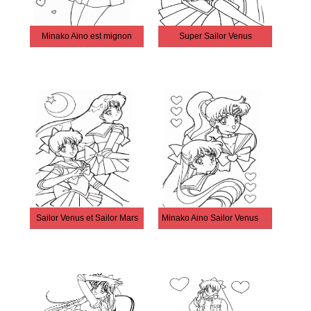
Minako Aino est mignon
Super Sailor Venus
Sailor Venus et Sailor Mars
Minako Aino Sailor Venus gratuite