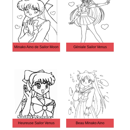
Minako Aino de Sailor Moon
Géniale Sailor Venus
Heureuse Sailor Venus
Beau Minako Aino