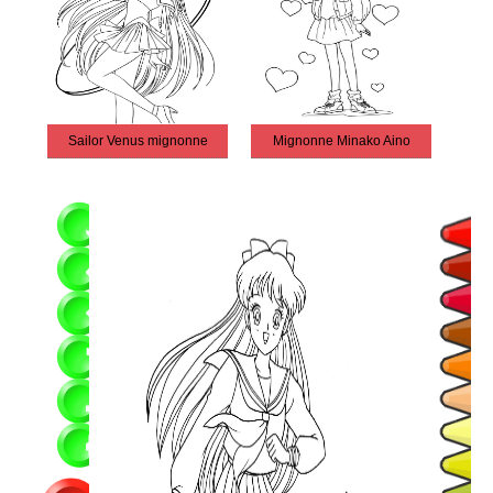
Sailor Venus mignonne
Mignonne Minako Aino