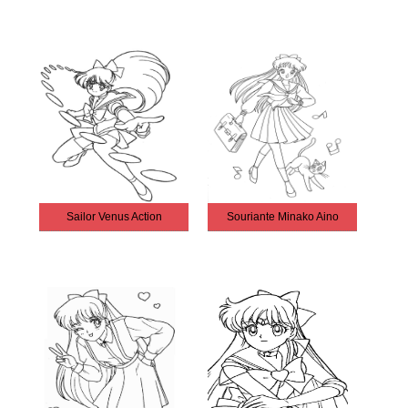
Sailor Venus Action
Souriante Minako Aino