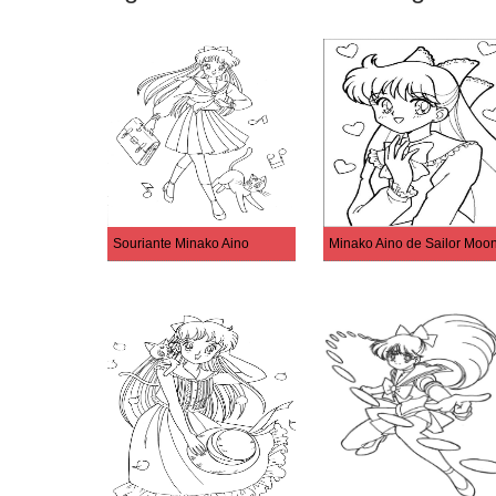
Souriante Minako Aino
Minako Aino de Sailor Moo