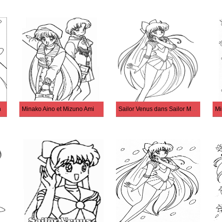
n
Minako Aino et Mizuno Ami
Sailor Venus dans Sailor Moon
Mi