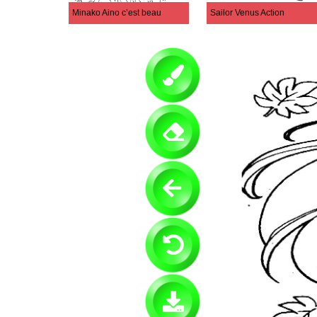
Minako Aino c’est beau
Sailor Venus Action