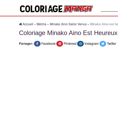
Recherche
Accueil
»
Mécha
»
Minako Aino Sailor Venus
»
Minako Aino est h
Coloriage Minako Aino Est Heureux
Partager:
Facebook
Pinterest
Instagram
Twitter