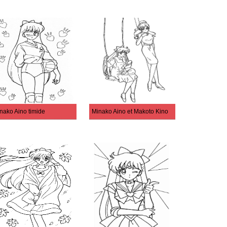
nako Aino timide
Minako Aino et Makoto Kino