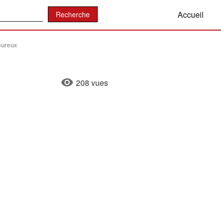
:
Accueil
eureux
208 vues