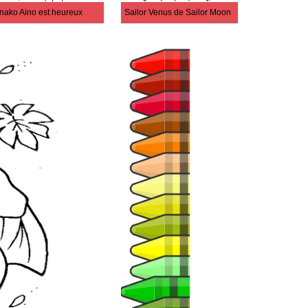
nako Aino est heureux
Sailor Venus de Sailor Moon