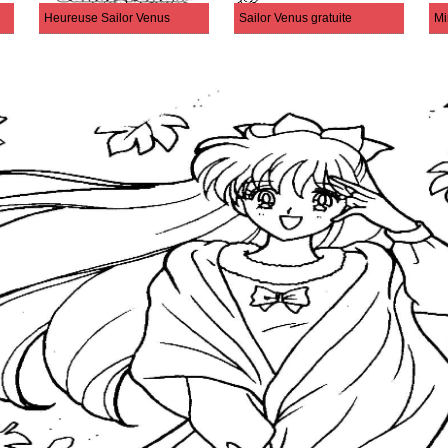
Heureuse Sailor Venus
Sailor Venus gratuite
Mi