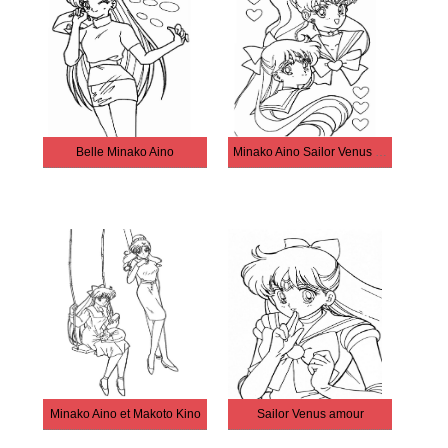
Belle Minako Aino
Minako Aino Sailor Venus gratuite
Minako Aino et Makoto Kino
Sailor Venus amour