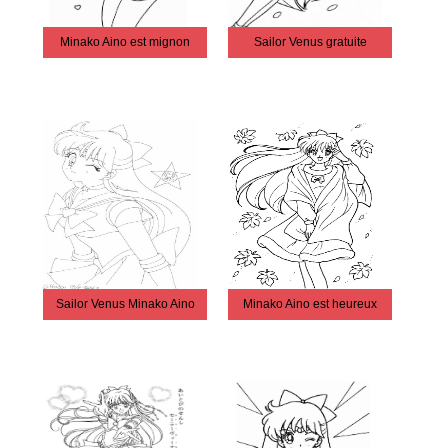
Minako Aino est mignon
Sailor Venus gratuite
Sailor Venus Minako Aino
Minako Aino est heureux