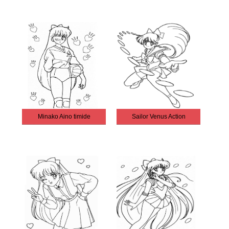
Minako Aino timide
Sailor Venus Action