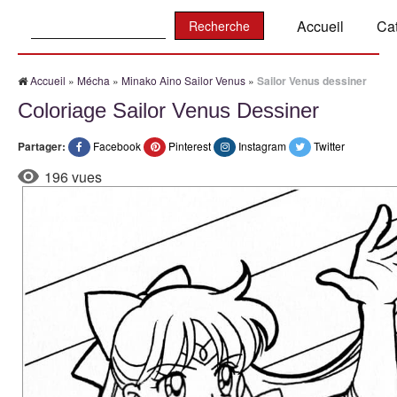
Recherche:
Accueil
Ca
Accueil
»
Mécha
»
Minako Aino Sailor Venus
»
Sailor Venus dessiner
Coloriage Sailor Venus Dessiner
Partager:
Facebook
Pinterest
Instagram
Twitter
196 vues