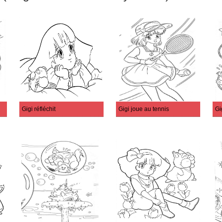
Gigi réfléchit
Gigi joue au tennis
Gi