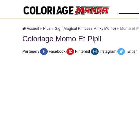
Recherche
Accueil
»
Plus
»
Gigi (Magical Princess Minky Momo)
»
Momo et Pi
Coloriage Momo Et Pipil
Partager:
Facebook
Pinterest
Instagram
Twitter