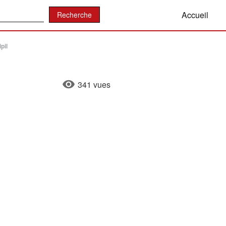
:
Accueil
pil
341 vues