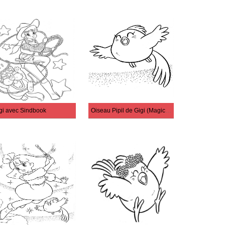
gi avec Sindbook
Oiseau Pipil de Gigi (Magical Princess Minky Momo)