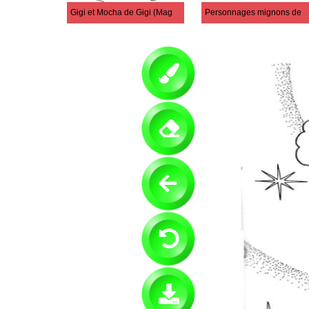
Gigi et Mocha de Gigi (Magical Princess Minky Momo)
Personnages mignons de Gigi (Magical P