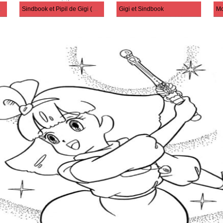
rincess Minky Momo)
Sindbook et Pipil de Gigi (Magical Princess Minky Momo)
Gigi et Sindbook
Mo