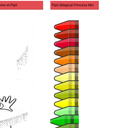
mo et Pipil
Pipil (Magical Princess Minky Momo)