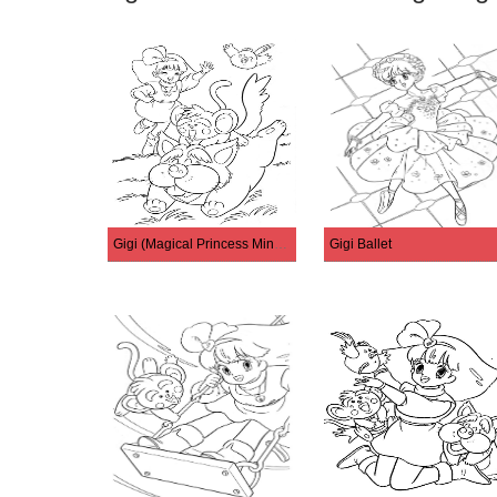
Gigi (Magical Princess Minky Momo) Personnages
Gigi Ballet