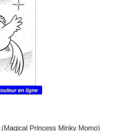
ouleur en ligne
i (Magical Princess Minky Momo)