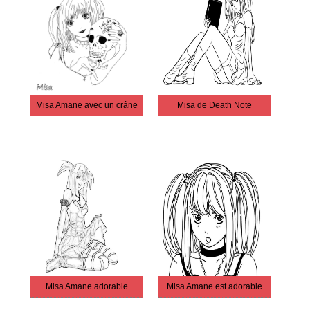
Misa Amane avec un crâne
Misa de Death Note
Misa Amane adorable
Misa Amane est adorable