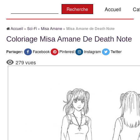
Recherche:
Accueil
Ca
Accueil
»
Sci-Fi
»
Misa Amane
»
Misa Amane de Death Note
Coloriage Misa Amane De Death Note
Partager:
Facebook
Pinterest
Instagram
Twitter
279 vues