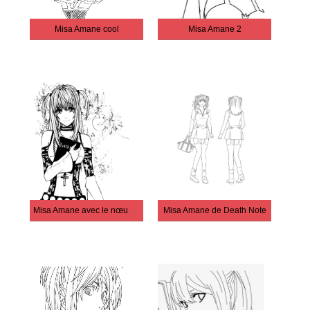
Misa Amane cool
Misa Amane 2
Misa Amane avec le nœud de la mort
Misa Amane de Death Note