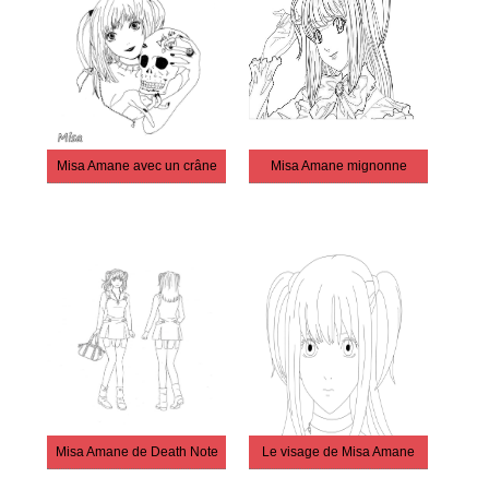
Misa Amane avec un crâne
Misa Amane mignonne
Misa Amane de Death Note
Le visage de Misa Amane