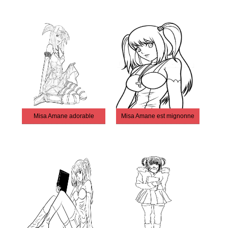
Misa Amane adorable
Misa Amane est mignonne