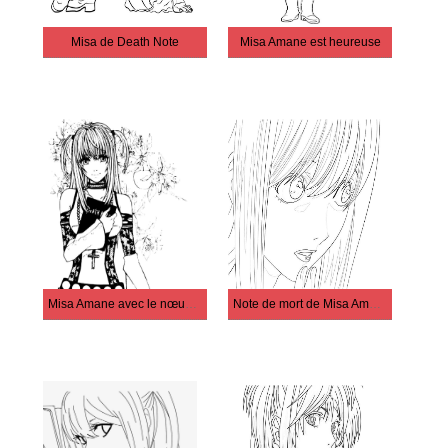
Misa de Death Note
Misa Amane est heureuse
Misa Amane avec le nœud de la mort
Note de mort de Misa Amane