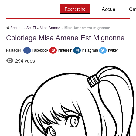
Recherche:
Accueil
Ca
Accueil
»
Sci-Fi
»
Misa Amane
»
Misa Amane est mignonne
Coloriage Misa Amane Est Mignonne
Partager:
Facebook
Pinterest
Instagram
Twitter
294 vues