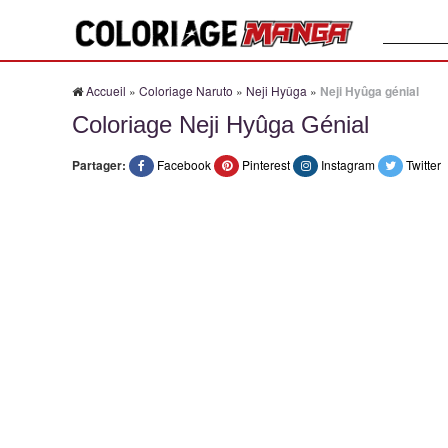
Recherche
Accueil
»
Coloriage Naruto
»
Neji Hyûga
»
Neji Hyûga génial
Coloriage Neji Hyûga Génial
Partager:
Facebook
Pinterest
Instagram
Twitter