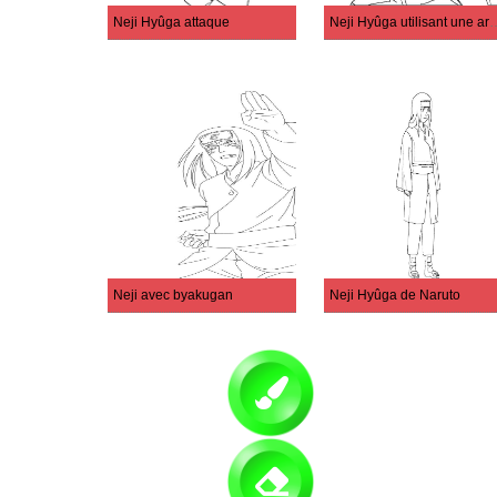
Neji Hyûga attaque
Neji Hyûga utili
Neji avec byakugan
Neji Hyûga de Naruto