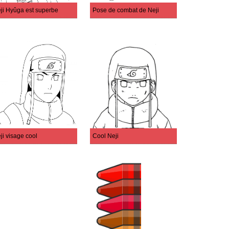
ji Hyûga est superbe
Pose de combat de Neji
ji visage cool
Cool Neji