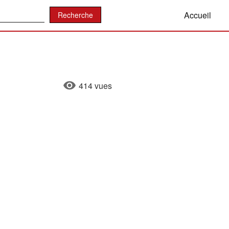
:
Accueil
414 vues