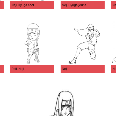
sant une arme
Neji Hyûga cool
Neji Hyûga jeune
Ne
Petit Neji
Neji
Ne