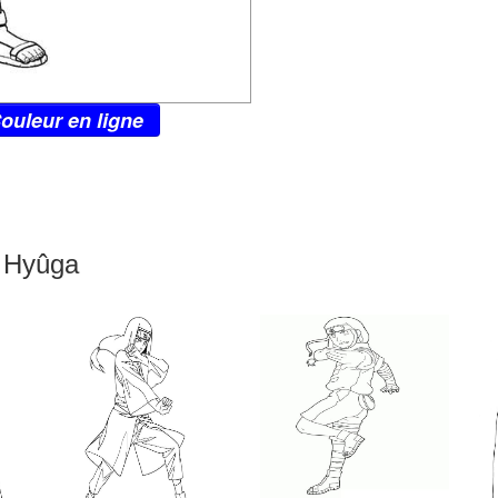
ouleur en ligne
i Hyûga