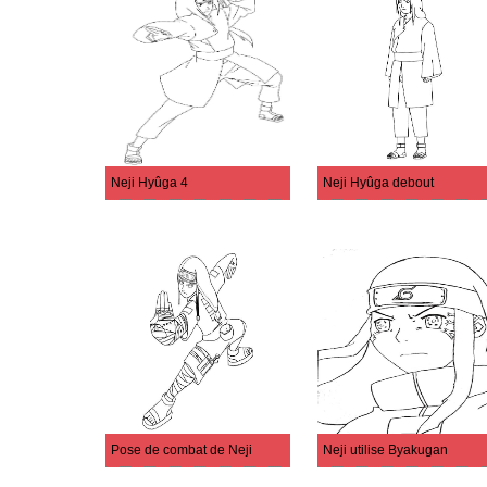
Neji Hyûga 4
Neji Hyûga debout
Pose de combat de Neji
Neji utilise Byakugan