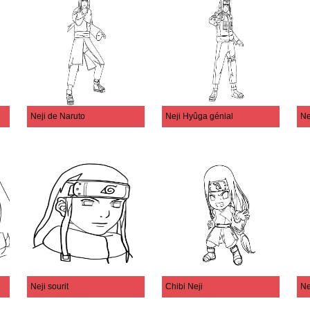
Neji de Naruto
Neji Hyûga génial
Ne
Neji sourit
Chibi Neji
Ne