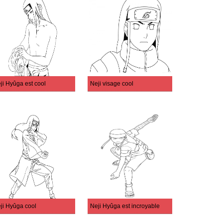
ji Hyûga est cool
Neji visage cool
ji Hyûga cool
Neji Hyûga est incroyable