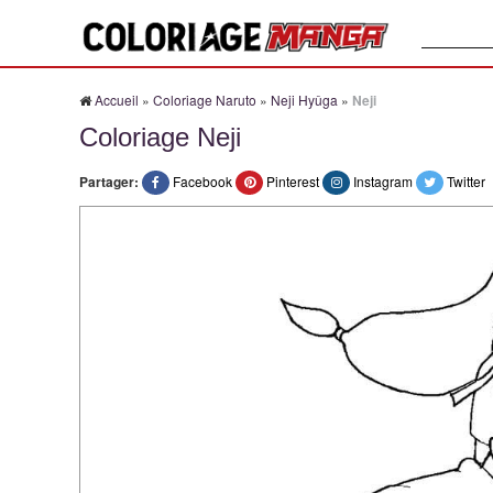
Recherche
Accueil
»
Coloriage Naruto
»
Neji Hyûga
»
Neji
Coloriage Neji
Partager:
Facebook
Pinterest
Instagram
Twitter