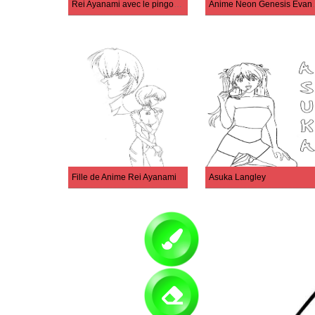
Rei Ayanami avec le pingouin
Anime Neo
Fille de Anime Rei Ayanami
Asuka Langley