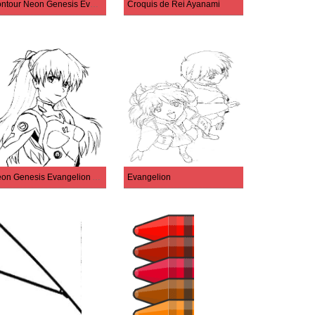
Contour Neon Genesis Evangelion imprimable
Croquis de Rei Ayanami
Neon Genesis Evangelion Asuka Langley
Evangelion