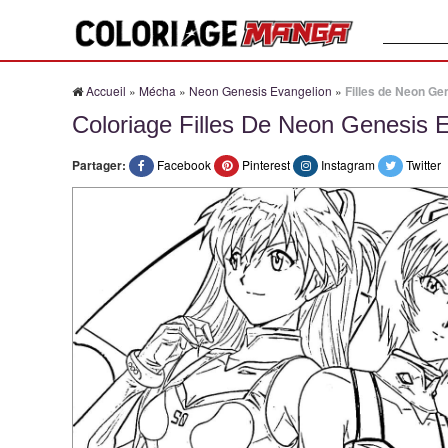
Recherche
Accueil
»
Mécha
»
Neon Genesis Evangelion
»
Filles de Neon Ge
Coloriage Filles De Neon Genesis 
Partager:
Facebook
Pinterest
Instagram
Twitter