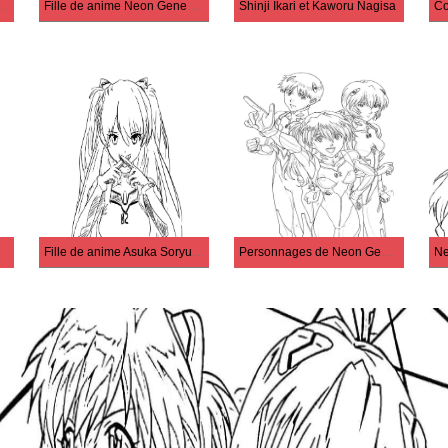
n Genesis Evangelion
Fille de anime Neon Genesis Evangelion
Shinji Ikari et Kaworu Nagisa
Fille de anime Asuka Soryu Langley
Personnages de Neon Genesis Evangelion