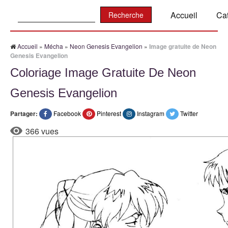
Recherche:
Accueil
Ca
Accueil
»
Mécha
»
Neon Genesis Evangelion
»
Image gratuite de Neon
Genesis Evangelion
Coloriage Image Gratuite De Neon
Genesis Evangelion
Partager:
Facebook
Pinterest
Instagram
Twitter
366 vues