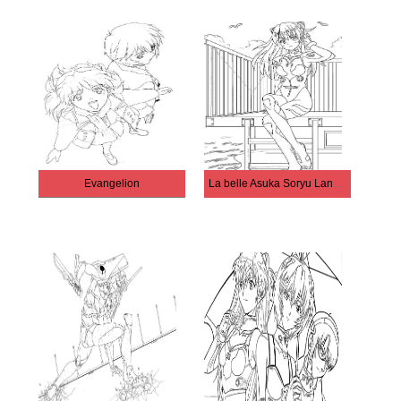
Evangelion
La belle Asuka Soryu Langley