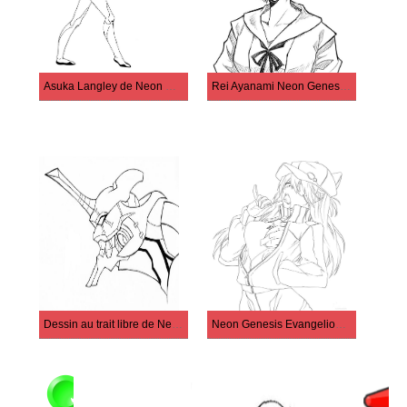
Asuka Langley de Neon Genesis Evangelion
Rei Ayanami Neon Genesis Evangelion
Dessin au trait libre de Neon Genesis Evangelion
Neon Genesis Evangelion à imprimer