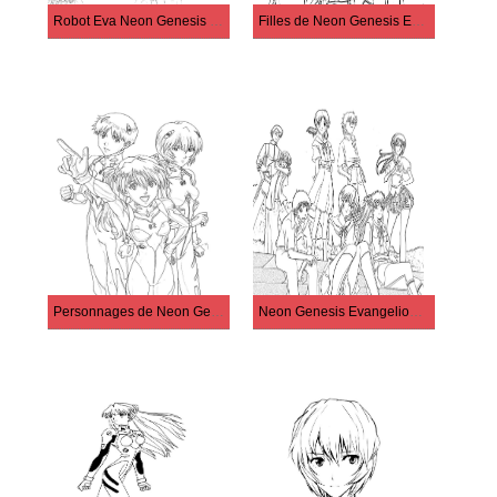
Robot Eva Neon Genesis Evangelion
Filles de Neon Genesis Evangelion
Personnages de Neon Genesis Evangelion
Neon Genesis Evangelion Anime