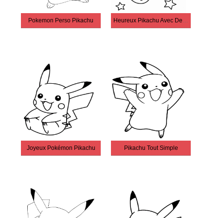
Pokemon Perso Pikachu
Heureux Pikachu Avec Des Étoiles
Joyeux Pokémon Pikachu
Pikachu Tout Simple