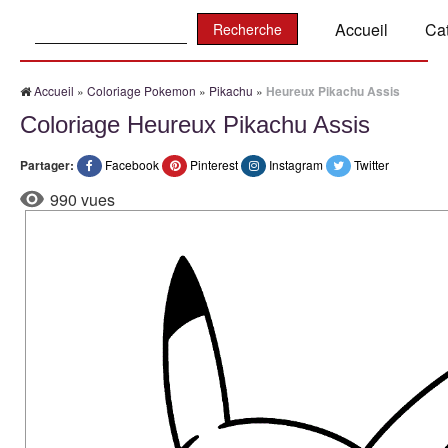
Recherche:
Accueil
Ca
Accueil
»
Coloriage Pokemon
»
Pikachu
»
Heureux Pikachu Assis
Coloriage Heureux Pikachu Assis
Partager:
Facebook
Pinterest
Instagram
Twitter
990 vues