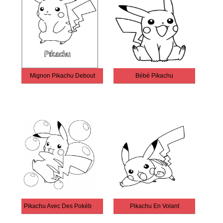
Mignon Pikachu Debout
Bébé Pikachu
Pikachu Avec Des Pokéballs
Pikachu En Volant