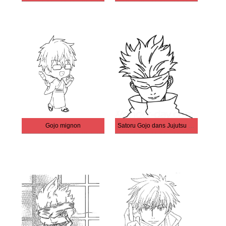
Gojo mignon
Satoru Gojo dans Jujutsu Kaisen