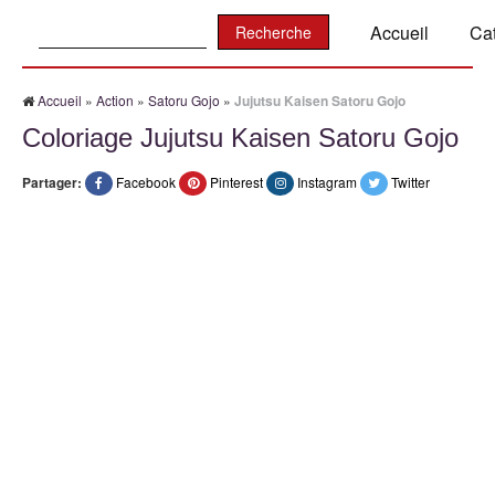
Recherche:
Accueil
Ca
Accueil
»
Action
»
Satoru Gojo
»
Jujutsu Kaisen Satoru Gojo
Coloriage Jujutsu Kaisen Satoru Gojo
Partager:
Facebook
Pinterest
Instagram
Twitter