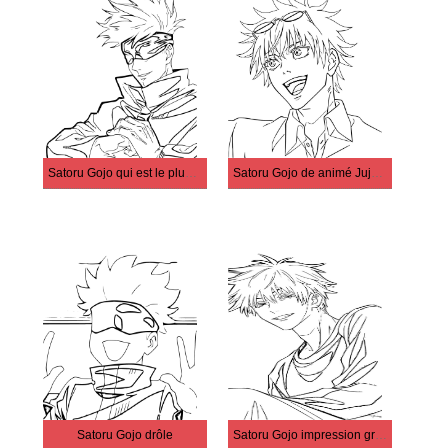
Satoru Gojo qui est le plus fort
Satoru Gojo de animé Jujutsu Kaisen
Satoru Gojo drôle
Satoru Gojo impression gratuite