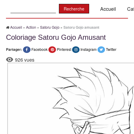
Recherche:
Accueil
Ca
Accueil
»
Action
»
Satoru Gojo
»
Satoru Gojo amusant
Coloriage Satoru Gojo Amusant
Partager:
Facebook
Pinterest
Instagram
Twitter
926 vues