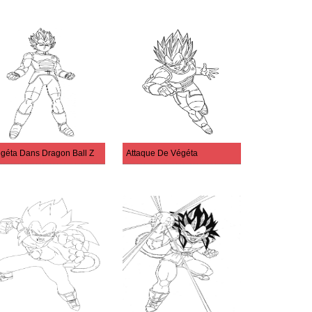
géta Dans Dragon Ball Z
Attaque De Végéta