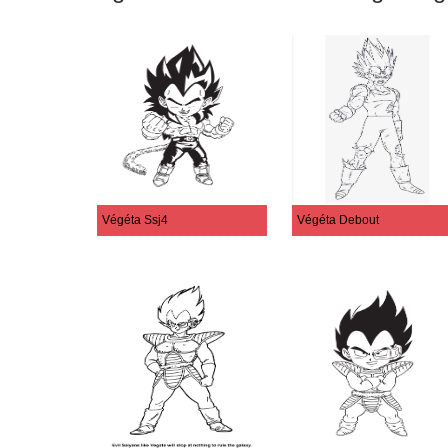
Végéta Ssj4
Végéta Debout