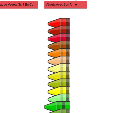
Attaque Vegeta Ssj4 En Colère
Végéta Avec Son Arme