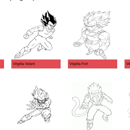
Végéta Volant
Végéta Fort
Vé