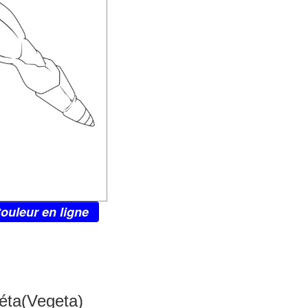
ouleur en ligne
éta(Vegeta)