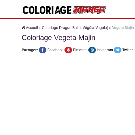
Recherche
Accueil
»
Coloriage Dragon Ball
»
Végéta(Vegeta)
»
Vegeta Majin
Coloriage Vegeta Majin
Partager:
Facebook
Pinterest
Instagram
Twitter