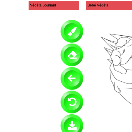
Végéta Souriant
Bébé Végéta