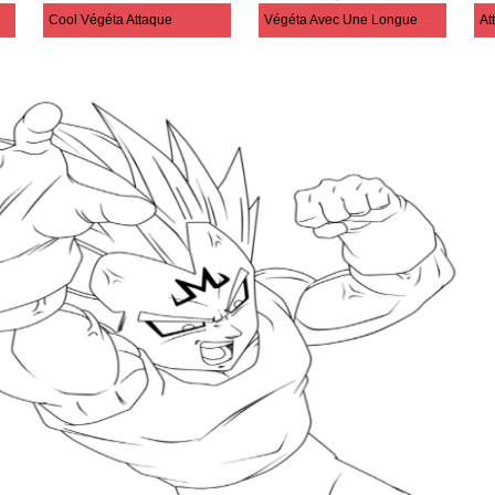
Cool Végéta Attaque
Végéta Avec Une Longue Queue