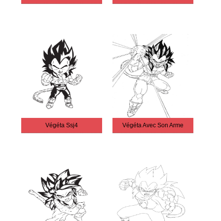
Végéta Ssj4
Végéta Avec Son Arme