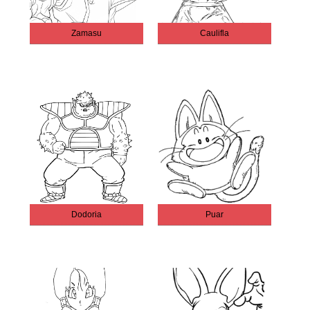
Zamasu
Caulifla
Dodoria
Puar