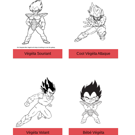
Végéta Souriant
Cool Végéta Attaque
Végéta Volant
Bébé Végéta