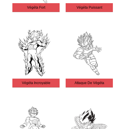
Végéta Fort
Végéta Puissant
Végéta Incroyable
Attaque De Végéta