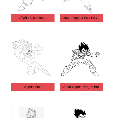
Végéta Ssj4 Attaque
Attaque Vegeta Ssj4 En Colère
Vegeta Majin
Génial Vegeta Dragon Ball Z