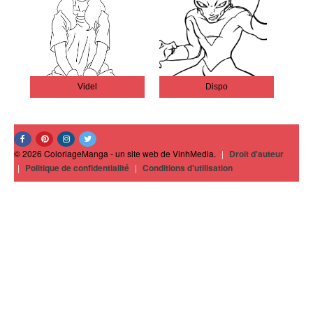
Videl
Dispo
© 2026 ColoriageManga - un site web de VinhMedia.
|
Droit d'auteur
|
Politique de confidentialité
|
Conditions d'utilisation