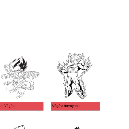
ol Végéta
Végéta Incroyable