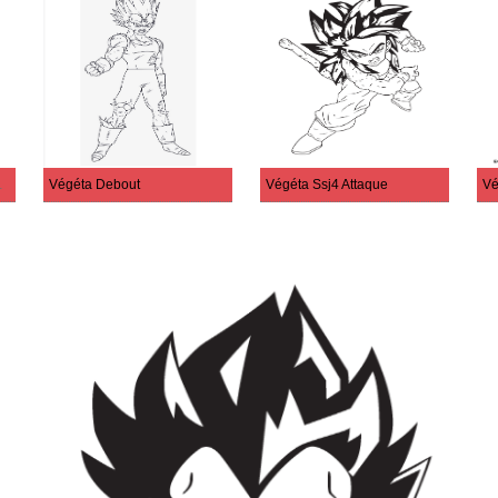
e Queue
Végéta Debout
Végéta Ssj4 Attaque
Vé