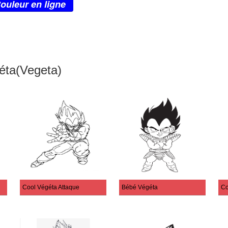
ouleur en ligne
éta(Vegeta)
Cool Végéta Attaque
Bébé Végéta
Co