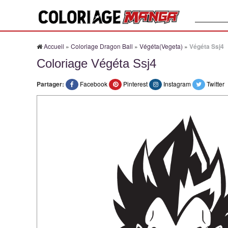
Recherche
Accueil
»
Coloriage Dragon Ball
»
Végéta(Vegeta)
»
Végéta Ssj4
Coloriage Végéta Ssj4
Partager:
Facebook
Pinterest
Instagram
Twitter