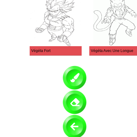
Végéta Fort
Végéta Avec Une Longu