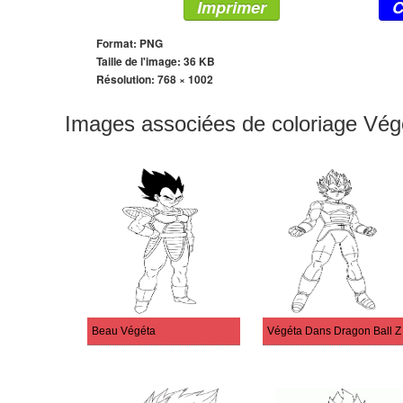
Imprimer
C
Format: PNG
Taille de l'image: 36 KB
Résolution:
768 × 1002
Images associées de coloriage Vég
Beau Végéta
Végéta Dans Dragon Ball Z