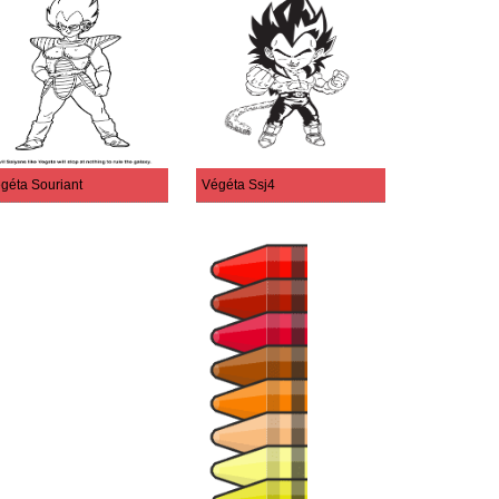
géta Souriant
Végéta Ssj4