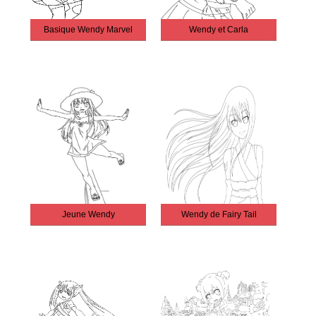
Basique Wendy Marvel
Wendy et Carla
Jeune Wendy
Wendy de Fairy Tail