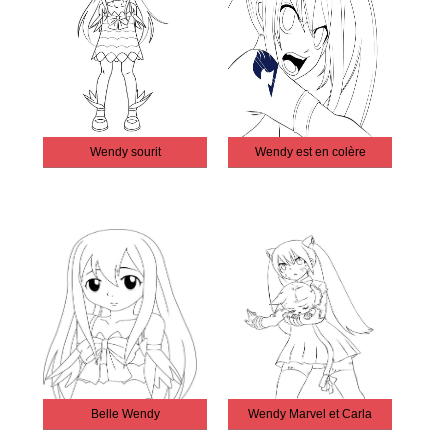
Wendy sourit
Wendy est en colère
Belle Wendy
Wendy Marvel et Carla