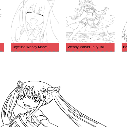
Joyeuse Wendy Marvel
Wendy Marvel Fairy Tail
Be