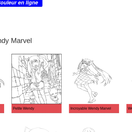
ouleur en ligne
ndy Marvel
Petite Wendy
Incroyable Wendy Marvel
We