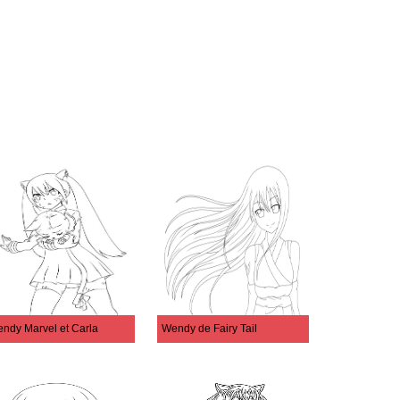
ndy Marvel et Carla
Wendy de Fairy Tail