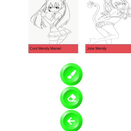
Cool Wendy Marvel
Jolie Wendy