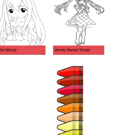
lle Wendy
Wendy Marvel Timide