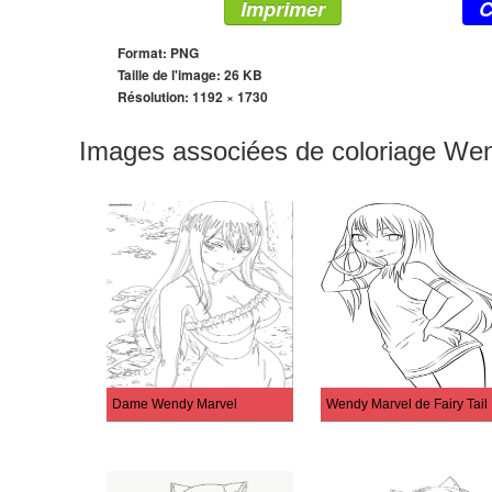
Imprimer
C
Format: PNG
Taille de l'image: 26 KB
Résolution:
1192 × 1730
Images associées de coloriage We
Dame Wendy Marvel
Wendy Marvel de Fairy Tail