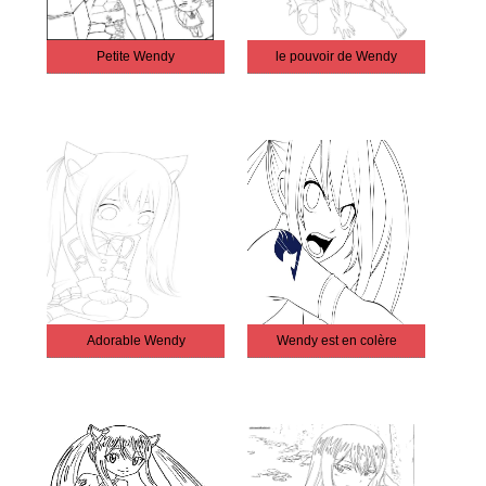
Petite Wendy
le pouvoir de Wendy
Adorable Wendy
Wendy est en colère