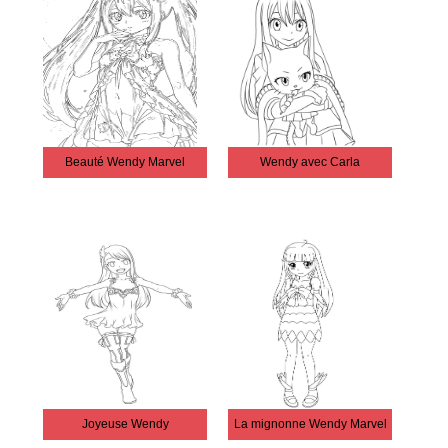
Beauté Wendy Marvel
Wendy avec Carla
Joyeuse Wendy
La mignonne Wendy Marvel