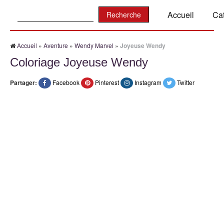
Recherche:
Accueil
Ca
Accueil
»
Aventure
»
Wendy Marvel
»
Joyeuse Wendy
Coloriage Joyeuse Wendy
Partager:
Facebook
Pinterest
Instagram
Twitter