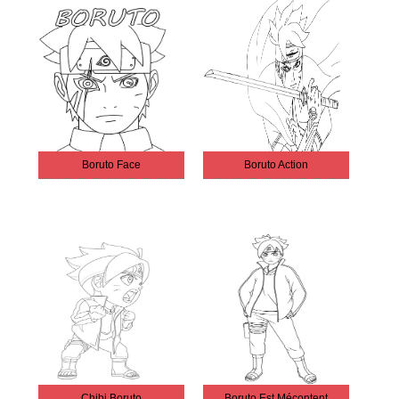
Boruto Face
Boruto Action
Chibi Boruto
Boruto Est Mécontent