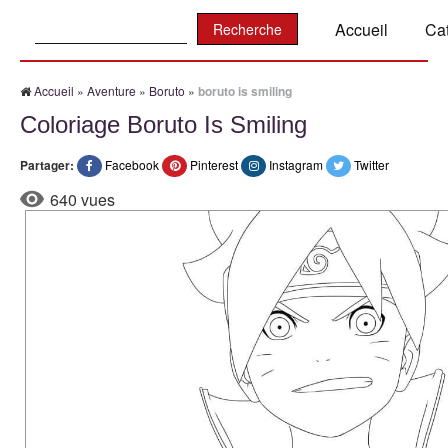
Recherche:
Accueil
Ca
Accueil
»
Aventure
»
Boruto
»
boruto is smiling
Coloriage Boruto Is Smiling
Partager:
Facebook
Pinterest
Instagram
Twitter
640 vues