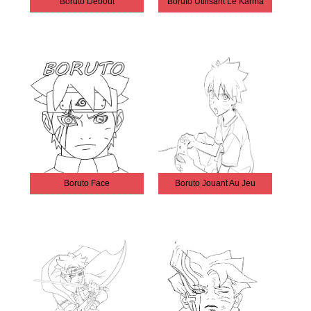
Boruto Debout
Boruto Utilisant Le Karma
Boruto Face
Boruto Jouant Au Jeu