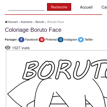
Recherche:
Accueil
Ca
Accueil
»
Aventure
»
Boruto
»
Boruto Face
Coloriage Boruto Face
Partager:
Facebook
Pinterest
Instagram
Twitter
1527 vues