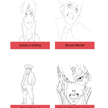
boruto is smiling
Boruto Attentat