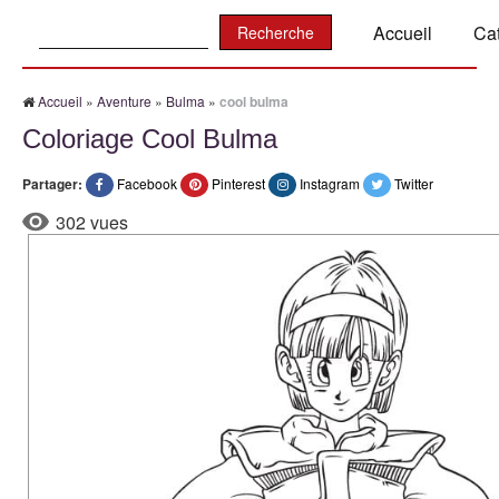
Recherche:
Accueil
Ca
Accueil
»
Aventure
»
Bulma
»
cool bulma
Coloriage Cool Bulma
Partager:
Facebook
Pinterest
Instagram
Twitter
302 vues