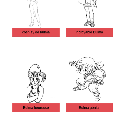
cosplay de bulma
Incroyable Bulma
Bulma heureuse
Bulma génial