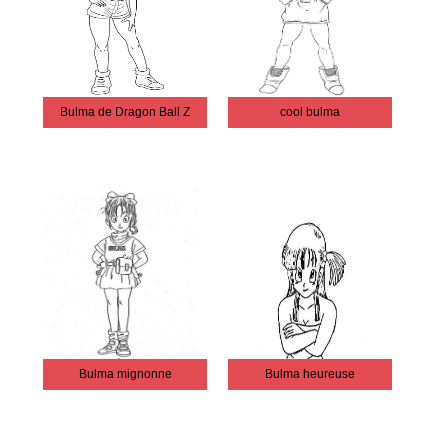
Bulma de Dragon Ball Z
cool bulma
Bulma mignonne
Bulma heureuse