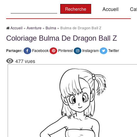
Recherche:
Accueil
Ca
Accueil
»
Aventure
»
Bulma
»
Bulma de Dragon Ball Z
Coloriage Bulma De Dragon Ball Z
Partager:
Facebook
Pinterest
Instagram
Twitter
477 vues