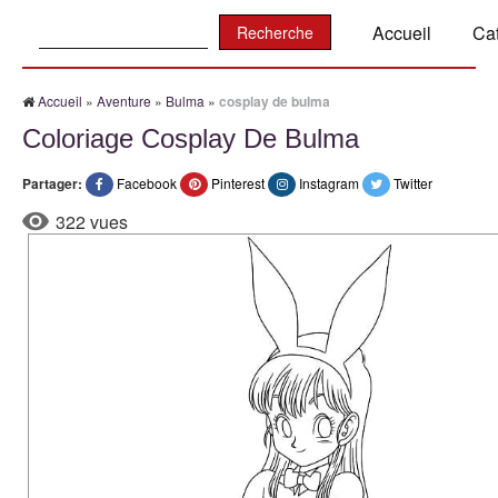
Recherche:
Accueil
Ca
Accueil
»
Aventure
»
Bulma
»
cosplay de bulma
Coloriage Cosplay De Bulma
Partager:
Facebook
Pinterest
Instagram
Twitter
322 vues