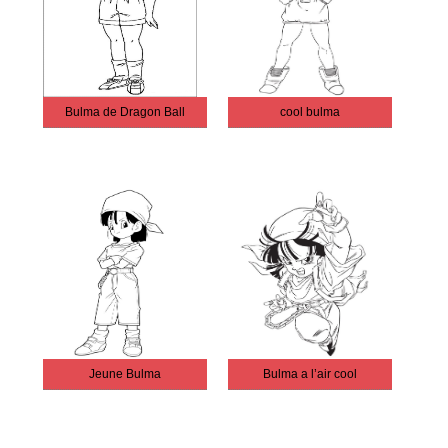
Bulma de Dragon Ball
cool bulma
Jeune Bulma
Bulma a l’air cool