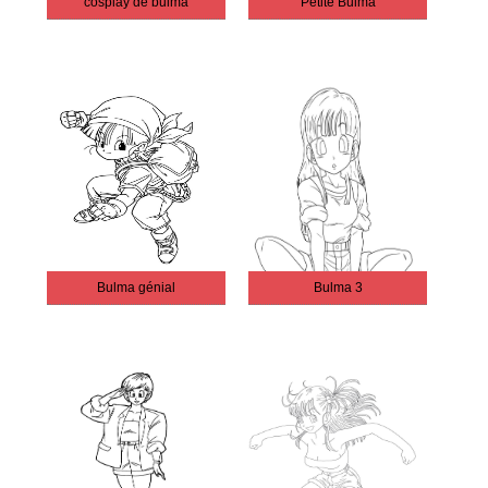
cosplay de bulma
Petite Bulma
Bulma génial
Bulma 3