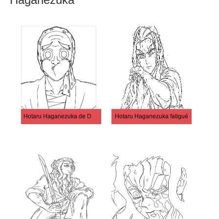
Hotaru Haganezuka de Demon Slayer
Hotaru Haganezuka fatigué