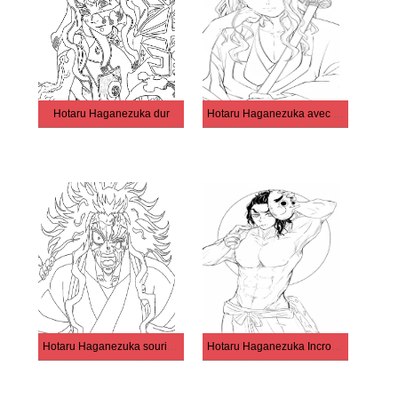
Hotaru Haganezuka dur
Hotaru Haganezuka avec une épée
Hotaru Haganezuka souriant
Hotaru Haganezuka Incroyable