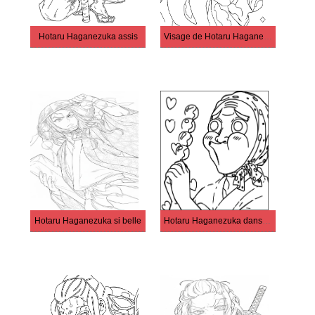
Hotaru Haganezuka assis
Visage de Hotaru Haganezuka
Hotaru Haganezuka si belle
Hotaru Haganezuka dans Demon Slayer