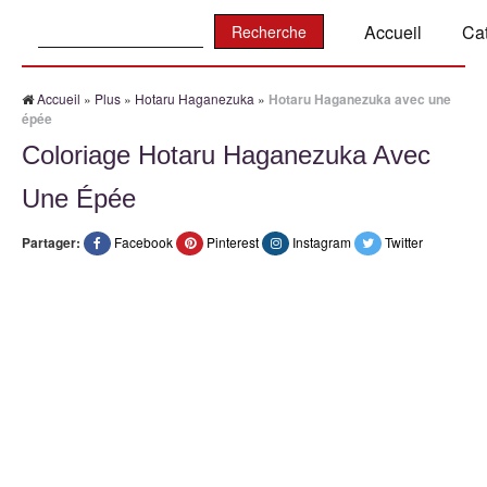
Recherche:
Accueil
Ca
Accueil
»
Plus
»
Hotaru Haganezuka
»
Hotaru Haganezuka avec une
épée
Coloriage Hotaru Haganezuka Avec
Une Épée
Partager:
Facebook
Pinterest
Instagram
Twitter