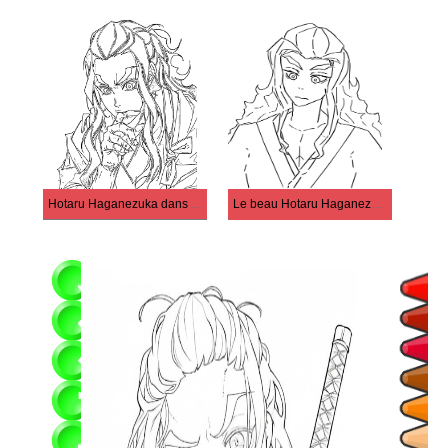
Hotaru Haganezuka dans Anime Demon Slayer
Le beau Hotaru Haganezuka