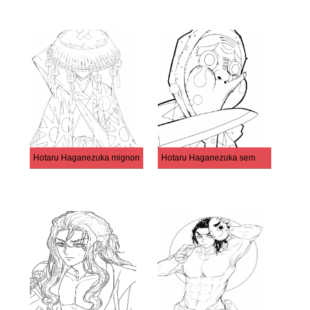
Hotaru Haganezuka mignon
Hotaru Haganezuka semblait en colère