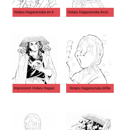
Hotaru Haganezuka en train de manger
Hotaru Haganezuka Incroyable
Impression Hotaru Haganezuka
Hotaru Haganezuka drôle