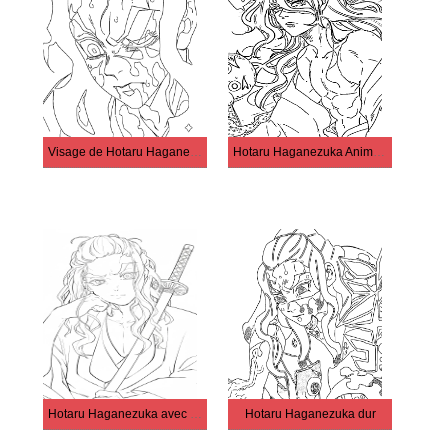
Visage de Hotaru Haganezuka
Hotaru Haganezuka Anime Demon Slayer
Hotaru Haganezuka avec une épée
Hotaru Haganezuka dur