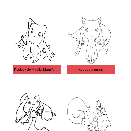
Kyubey de Puella Magi Madoka Magica
Kyubey mignon