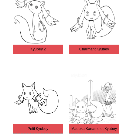
Kyubey 2
Charmant Kyubey
Petit Kyubey
Madoka Kaname et Kyubey