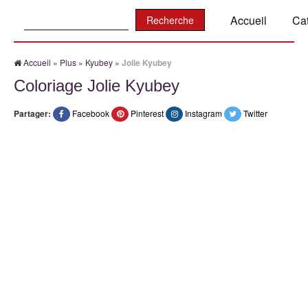
Recherche:
Accueil
Ca
Accueil
»
Plus
»
Kyubey
»
Jolie Kyubey
Coloriage Jolie Kyubey
Partager:
Facebook
Pinterest
Instagram
Twitter