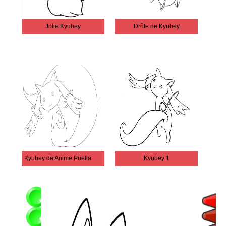
Jolie Kyubey
Drôle de Kyubey
Kyubey de Anime Puella Magi Madoka Magica
Kyubey 1