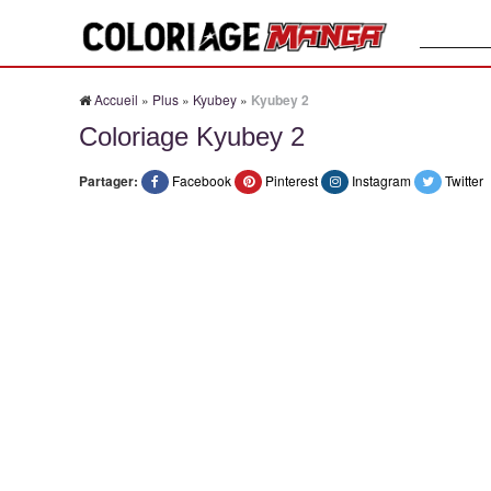
Recherche
Accueil
»
Plus
»
Kyubey
»
Kyubey 2
Coloriage Kyubey 2
Partager:
Facebook
Pinterest
Instagram
Twitter