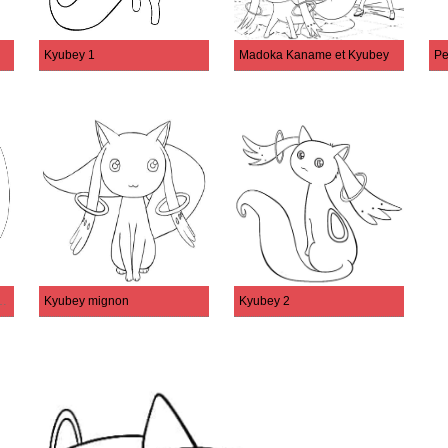
Kyubey 1
Madoka Kaname et Kyubey
Pe
uella Magi Madoka Magica
Kyubey mignon
Kyubey 2