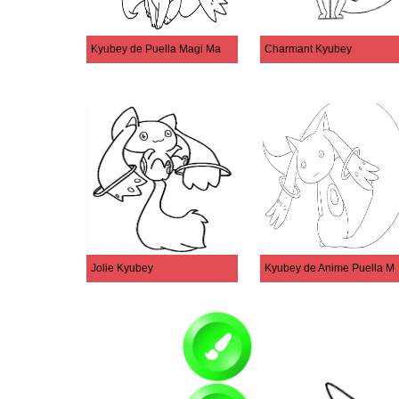
Kyubey de Puella Magi Madoka Magica
Charmant Kyubey
Jolie Kyubey
Kyubey de Anime P