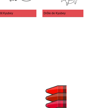
tit Kyubey
Drôle de Kyubey