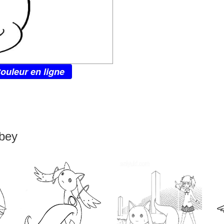
ouleur en ligne
ubey