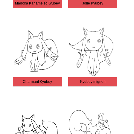
Madoka Kaname et Kyubey
Jolie Kyubey
Charmant Kyubey
Kyubey mignon