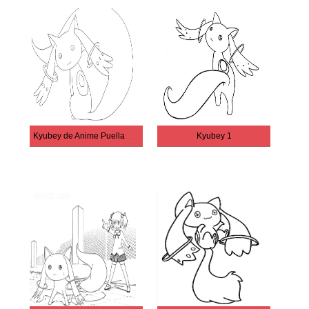
Kyubey de Anime Puella Magi Madoka Magica
Kyubey 1