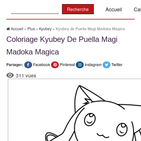
Recherche:
Accueil
Ca
Accueil
»
Plus
»
Kyubey
»
Kyubey de Puella Magi Madoka Magica
Coloriage Kyubey De Puella Magi
Madoka Magica
Partager:
Facebook
Pinterest
Instagram
Twitter
311 vues