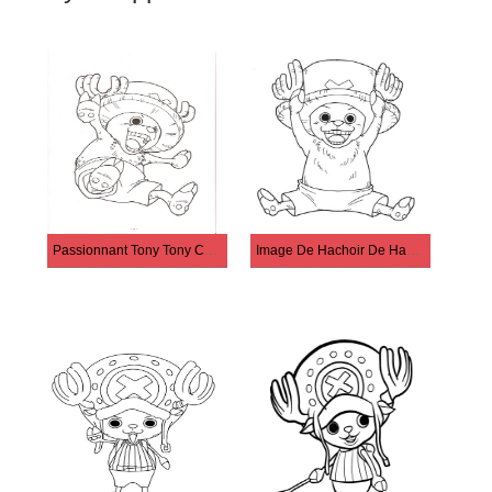
Passionnant Tony Tony Chopper
Image De Hachoir De Haute Qualité