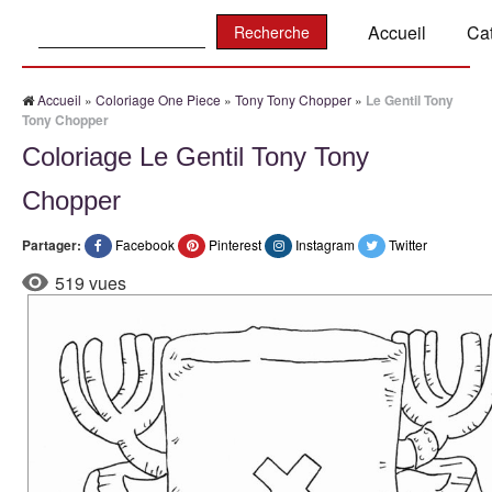
Recherche:
Accueil
Ca
Accueil
»
Coloriage One Piece
»
Tony Tony Chopper
»
Le Gentil Tony
Tony Chopper
Coloriage Le Gentil Tony Tony
Chopper
Partager:
Facebook
Pinterest
Instagram
Twitter
519 vues