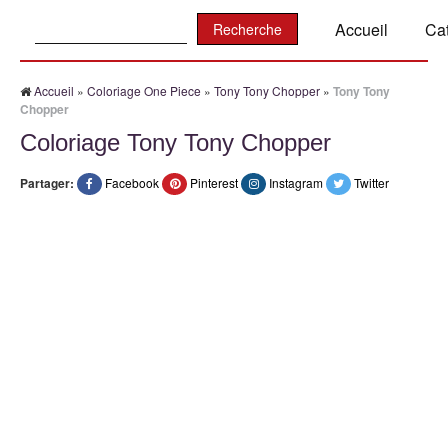
Recherche:
Accueil
Ca
Accueil
»
Coloriage One Piece
»
Tony Tony Chopper
»
Tony Tony
Chopper
Coloriage Tony Tony Chopper
Partager:
Facebook
Pinterest
Instagram
Twitter