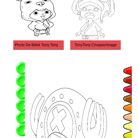
Photo De Bébé Tony Tony Chopper
TonyTony ChopperImage