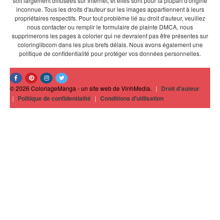
soit largement diffusées sur Internet, et elles sont pour la plupart d'origine
inconnue. Tous les droits d'auteur sur les images appartiennent à leurs
propriétaires respectifs. Pour tout problème lié au droit d'auteur, veuillez
nous contacter ou remplir le formulaire de plainte DMCA, nous
supprimerons les pages à colorier qui ne devraient pas être présentes sur
coloringlibcom dans les plus brefs délais. Nous avons également une
politique de confidentialité pour protéger vos données personnelles.
© 2026 ColoriageManga - un site web de VinhMedia.
|
Droit d'auteur
|
Politique de confidentialité
|
Conditions d'utilisation