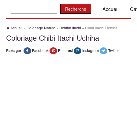
Recherche:
Accueil
Ca
Accueil
»
Coloriage Naruto
»
Uchiha Itachi
»
Chibi Itachi Uchiha
Coloriage Chibi Itachi Uchiha
Partager:
Facebook
Pinterest
Instagram
Twitter