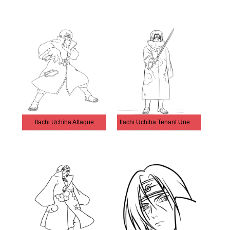
Itachi Uchiha Attaque
Itachi Uchiha Tenant Une Épée