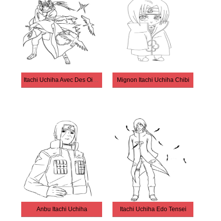
Itachi Uchiha Avec Des Oiseaux
Mignon Itachi Uchiha Chibi
Anbu Itachi Uchiha
Itachi Uchiha Edo Tensei