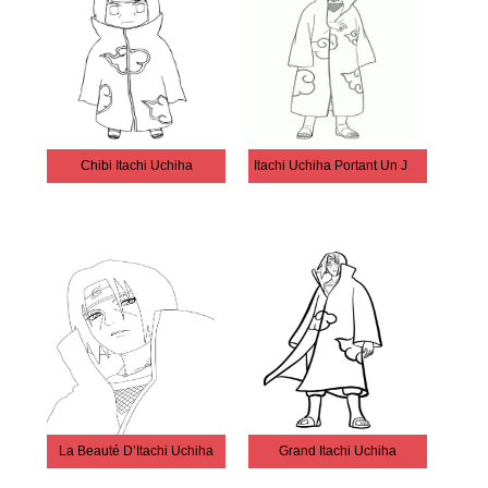
Chibi Itachi Uchiha
Itachi Uchiha Portant Un Joli Manteau
La Beauté D’Itachi Uchiha
Grand Itachi Uchiha