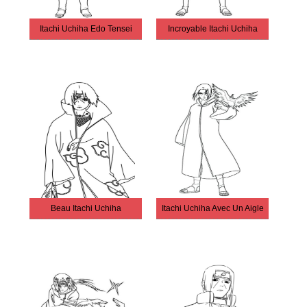
Itachi Uchiha Edo Tensei
Incroyable Itachi Uchiha
Beau Itachi Uchiha
Itachi Uchiha Avec Un Aigle