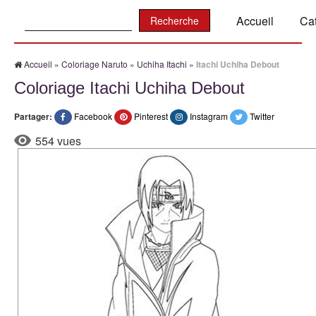
Recherche:
Accueil
Ca
Accueil
»
Coloriage Naruto
»
Uchiha Itachi
»
Itachi Uchiha Debout
Coloriage Itachi Uchiha Debout
Partager:
Facebook
Pinterest
Instagram
Twitter
554 vues