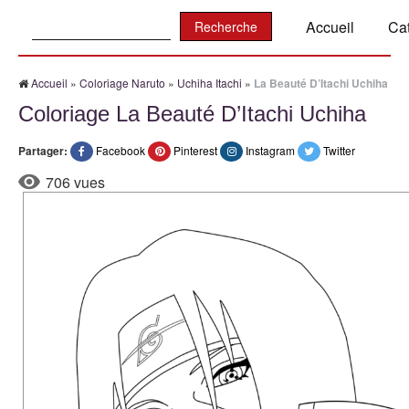
Recherche:
Accueil
Ca
Accueil
»
Coloriage Naruto
»
Uchiha Itachi
»
La Beauté D’Itachi Uchiha
Coloriage La Beauté D’Itachi Uchiha
Partager:
Facebook
Pinterest
Instagram
Twitter
706 vues