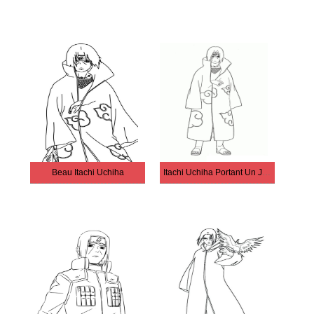
Beau Itachi Uchiha
Itachi Uchiha Portant Un Joli Manteau