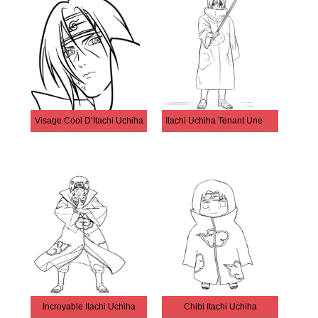
Visage Cool D’Itachi Uchiha
Itachi Uchiha Tenant Une Épée
Incroyable Itachi Uchiha
Chibi Itachi Uchiha