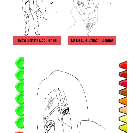
Itachi Uchiha Edo Tensei
La Beauté D’Itachi Uchiha