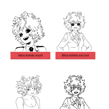
Mina Ashido sourit
Mina Ashido est cool