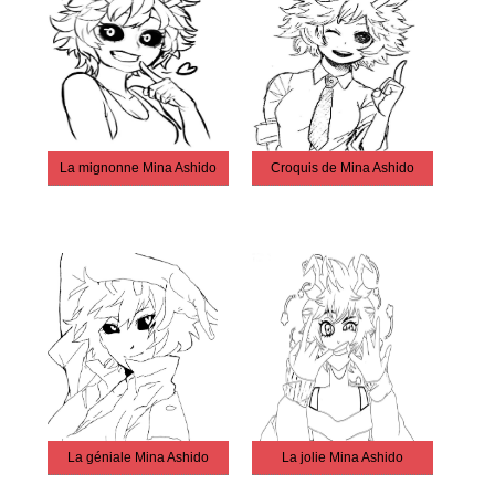
La mignonne Mina Ashido
Croquis de Mina Ashido
La géniale Mina Ashido
La jolie Mina Ashido