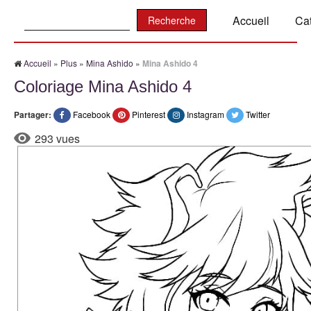
Recherche:
Accueil
Ca
Accueil
»
Plus
»
Mina Ashido
»
Mina Ashido 4
Coloriage Mina Ashido 4
Partager:
Facebook
Pinterest
Instagram
Twitter
293 vues